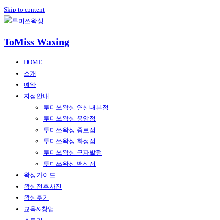
Skip to content
ToMiss Waxing
HOME
소개
예약
지점안내
투미쓰왁싱 연신내본점
투미쓰왁싱 응암점
투미쓰왁싱 종로점
투미쓰왁싱 화정점
투미쓰왁싱 구파발점
투미쓰왁싱 백석점
왁싱가이드
왁싱전후사진
왁싱후기
교육&창업