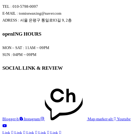
TEL : 010-5798-0097
E-MAIL : tomisswaxing@naver.com
ADRESS : 서울 은평구 통일로83길 9, 2층
openING HOURS
MON – SAT : 11AM ~ 09PM
SUN : 04PM ~ 09PM
SOCIAL LINK & REVIEW
Blogger-b
Instagram
Map-marker-alt
Youtube
Link
Link
Link
Link
Link