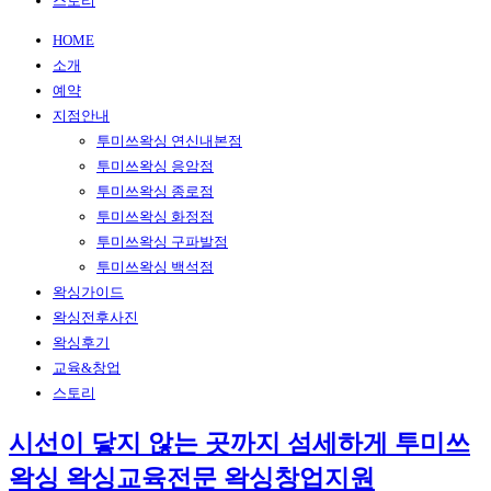
스토리
HOME
소개
예약
지점안내
투미쓰왁싱 연신내본점
투미쓰왁싱 응암점
투미쓰왁싱 종로점
투미쓰왁싱 화정점
투미쓰왁싱 구파발점
투미쓰왁싱 백석점
왁싱가이드
왁싱전후사진
왁싱후기
교육&창업
스토리
시선이 닿지 않는 곳까지
섬세하게
투미쓰
왁싱
왁싱교육전문
왁싱창업지원